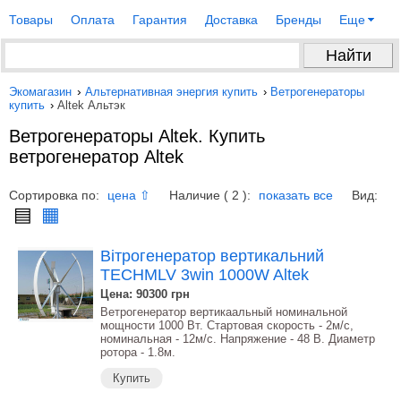
Товары
Оплата
Гарантия
Доставка
Бренды
Еще
Экомагазин
›
Альтернативная энергия купить
›
Ветрогенераторы
купить
›
Altek Альтэк
Ветрогенераторы Altek. Купить
ветрогенератор Altek
Сортировка по:
Наличие ( 2 ):
Вид:
цена ⇧
показать все
▤
▦
Вітрогенератор вертикальний
TECHMLV 3win 1000W Altek
Цена: 90300
грн
Ветрогенератор вертикаальный номинальной
мощности 1000 Вт. Стартовая скорость - 2м/с,
номинальная - 12м/с. Напряжение - 48 В. Диаметр
ротора - 1.8м.
Купить