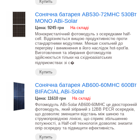
Купить
Сонячна батарея AB530-72MHC 530Вт
MONO ABi-Solar
Цена: 9245
грн
На складі
Монокристалічний фотомодуль з осередками half-
cell. Відрізняється вищою продуктивністю проти
стандартними модулями. Менше схильний до
перегріву і виникнення в його наслідок hot-spot'ів.
Виготовлення та збирання фотомодулів
здійснюється тільки на східноазіатських
підприємствах зі с�
Купить
Сонячна батарея AB600-60MHC 600Вт
BIFACIAL ABi-Solar
Цена: 11610
грн
На складі
Фотомодуль ABi-Solar AB600-60MHC це двосторонній
фотомодуль, який зібраний з 12BB PECR осередків,
що дозволяє зменшити відстань між шиною та
струмопровідною лінією, що сприяє збільшенню
потужності, а Half-cell технологія дозволяє знизити
опір осередку та підвищити ефективність.
Купить