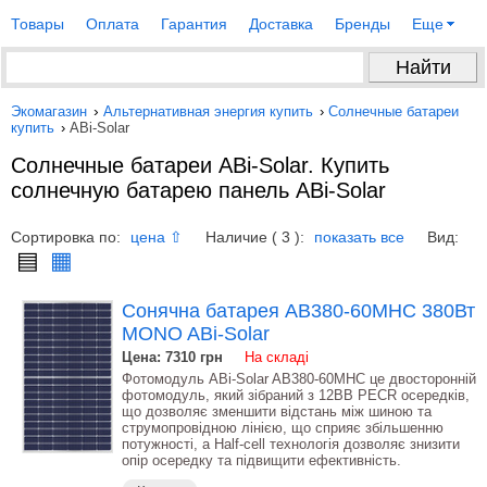
Товары
Оплата
Гарантия
Доставка
Бренды
Еще
Экомагазин
›
Альтернативная энергия купить
›
Солнечные батареи
купить
›
ABi-Solar
Солнечные батареи ABi-Solar. Купить
солнечную батарею панель ABi-Solar
Сортировка по:
Наличие ( 3 ):
Вид:
цена ⇧
показать все
▤
▦
Сонячна батарея AB380-60MHC 380Вт
MONO ABi-Solar
Цена: 7310
грн
На складі
Фотомодуль ABi-Solar AB380-60MHC це двосторонній
фотомодуль, який зібраний з 12BB PECR осередків,
що дозволяє зменшити відстань між шиною та
струмопровідною лінією, що сприяє збільшенню
потужності, а Half-cell технологія дозволяє знизити
опір осередку та підвищити ефективність.