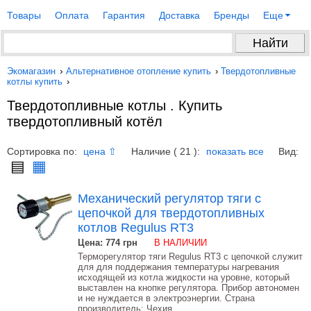
Товары
Оплата
Гарантия
Доставка
Бренды
Еще
Экомагазин
›
Альтернативное отопление купить
›
Твердотопливные
котлы купить
›
Твердотопливные котлы . Купить
твердотопливный котёл
Сортировка по:
Наличие ( 21 ):
Вид:
цена ⇧
показать все
▤
▦
Механический регулятор тяги с
цепочкой для твердотопливных
котлов Regulus RT3
Цена: 774
грн
В НАЛИЧИИ
Терморегулятор тяги Regulus RT3 с цепочкой служит
для для поддержания температуры нагревания
исходящей из котла жидкости на уровне, который
выставлен на кнопке регулятора. Прибор автономен
и не нуждается в электроэнергии. Страна
производитель: Чехия.