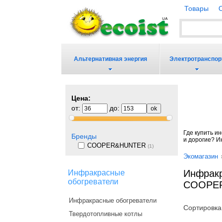
Товары
Альтернативная энергия
Электротранспор
Цена:
от:
до:
Где купить 
Бренды
и дорогие? И
COOPER&HUNTER
(1)
Экомагазин
Инфракр
Инфракрасные
обогреватели
COOPE
Инфракрасные обогреватели
Сортировка
Твердотопливные котлы