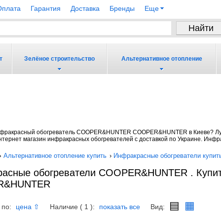
Оплата
Гарантия
Доставка
Бренды
Еще
т
Зелёное строительство
Альтернативное отопление
инфракрасный обогреватель COOPER&HUNTER COOPER&HUNTER в Киеве? Лу
нтернет магазин инфракрасных обогревателей с доставкой по Украине. Инф
›
Альтернативное отопление купить
›
Инфракрасные обогреватели купит
асные обогреватели COOPER&HUNTER . Купит
R&HUNTER
▤
▦
 по:
Наличие ( 1 ):
Вид:
цена ⇧
показать все