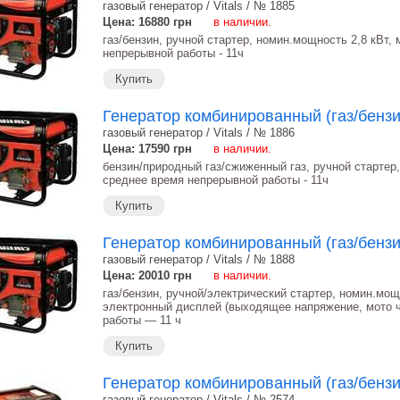
газовый генератор / Vitals / № 1885
Цена: 16880
грн
в наличии.
газ/бензин, ручной стартер, номин.мощность 2,8 кВт, м
непрерывной работы - 11ч
Купить
Генератор комбинированный (газ/бензин
газовый генератор / Vitals / № 1886
Цена: 17590
грн
в наличии.
бензин/природный газ/сжиженный газ, ручной стартер, 
среднее время непрерывной работы - 11ч
Купить
Генератор комбинированный (газ/бензин
газовый генератор / Vitals / № 1888
Цена: 20010
грн
в наличии.
газ/бензин, ручной/электрический стартер, номин.мощно
электронный дисплей (выходящее напряжение, мото ч
работы ― 11 ч
Купить
Генератор комбинированный (газ/бензин
газовый генератор / Vitals / № 2574