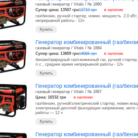
газовый генератор / Vitals / № 1880
Супер цена: 13507 грн
13710 грн
в наличии.
газ/бензин, ручной стартер, номин. мощность 2,0 кВт,
непрерывной работы - 12ч
Купить
Генератор комбинированный (газ/бензин
газовый генератор / Vitals / № 1884
Супер цена: 13809 грн
14066 грн
в наличии.
бензин/природный газ/сжиженный газ, ручной стартер, 
л.с., среднее время непрерывной работы - 12ч
Купить
Генератор комбинированный (газ/бензин
газовый генератор / Vitals / № 1887
Цена: 16532
грн
в наличии.
газ/бензин, ручной/электрический стартер, номин.мощно
электронный дисплей (выходящее напряжение, мото ч
работы ― 12 ч
Купить
Генератор комбинированный (газ/бензин