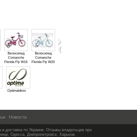
Велосипед
Велосипед
Велосипед
Велосипед
Велосипед
Comanche
Comanche
COMANCHE
Comanche
Comanche
Florida Fly W16
Florida Fly W20
INDIGO NEW
Moto SIX
BUTTERFLY
24
W20
Optimabikes
тьи
Новости
а и доставка по Украине. Отзывы владельцев про
нецк, Одесса, Днепропетровск, Харьков,