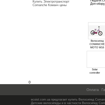
Педали:C
Купить Электротранспорт
Доп-обор
Comanche Команч цены
Велосипед
COMANCHE
MOTO W16
Solar
controller
0
Оплата
Га
ecoist.com.ua предлагает купить Велосипед Comanc
Детские велосипеды и в частности Велосипед Coman