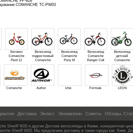
OMANCHE FP-628
удование:COMANCHE TC-PW03
Беговел
Велосипед
Велосипед
Велосипед
Велосипед
Comanche
подростковый
Comanche
Comanche
детский
Pixel 12
Comanche
Pony M
Ranger Colt
Comanche
Pony Comp M
SHERIFF W16
NEW
Comanche
Author
Unix
Formula
LEON
рантия
Доставка
Экоист
Экомагазин
Советы
Обзоры, Ста
he Sheriff W20 и другие Детские велосипеды в Киеве, конкурентная цен
che Sheriff W20. Мы предлагаем доставку в такие города как: Киев, До