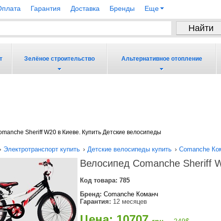
Оплата
Гарантия
Доставка
Бренды
Еще
т
Зелёное строительство
Альтернативное отопление
manche Sheriff W20 в Киеве. Купить Детские велосипеды
›
›
›
Электротранспорт купить
Детские велосипеды купить
Comanche Ко
Велосипед Comanche Sheriff 
Код товара:
785
Бренд:
Comanche Команч
Гарантия:
12 месяцев
Цена: 10707