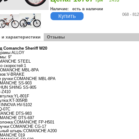
грн
249
$
Наличие:
есть в наличии
068 - 81
Купить
 и характеристики
Отзывы
д Comanche Sheriff W20
 рамы:ALLOY
мы: 9"
OMANCHE STEEL
о скоростей:1
COMANCHE MBL-8PA
озов:V-BRAKE
е ручки:COMANCHE MBL-8PA
MANCHE SS-903
SHUN SHING SS-905
-Z410
втулка:YL-801F
улка:KT-305RB
:INNOVA HV-5102
Q-07C
ANCHE DTS-983
MANCHE DTS-697
колонка:COMANCHE FP-H501
ручки:COMANCHE CG-17
ьный штырь:COMANCHE A200
OMANCHE 019