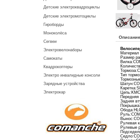
Детские электроквадроциклы
Детские электромотоциклы
Гироборды
Моноколёса
Описание
Сегвеи
Велосипе
Электровелонаборы
Материал
Размер ра
Самокаты
Вилка:C
Количеств
Квадрокоптеры
Тормоза:
Электро инвалидные консоли
Тип торм
Тормозны
Зарядные устройства
Шатун:CO
Каретка:
Электрокар
Цепь:KMC
Передняя 
Задняя вт
Покрышка
Обода:HL
Руль:COM
Вынос:CO
Рулевая 
Рулевые 
Подседел
Седло:C