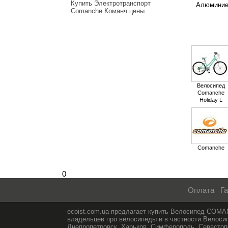
Купить Электротранспорт
Алюминиев
Comanche Команч цены
Велосипед
Comanche
Holiday L
Comanche
0
Оплата
Га
ecoist.com.ua предлагает купить Велосипед COM
владельцев про велосипеды и в частности Велос
Днепропетровск, Харьков, Симферополь, Севастопо