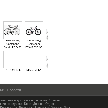
Велосипед
Велосипед
Велосипед
Велосипед
Велосипед
Comanche
Comanche
Comanche
Comanche
Comanche
Strada PRO 28
PRAIRIE DISC
Ontario Sport L
PRAIRIE 29
Prairie Comp М
27.5
DISC
New
DOROZHNIK
DISCOVERY
Benetti
West Bike
Veola
тьи
Новости
ая цена и доставка по Украине. Отзывы
е города как: Киев, Донецк, Одесса,
 Кировоград, Черкассы, Николаев, Херсон, Луцк,