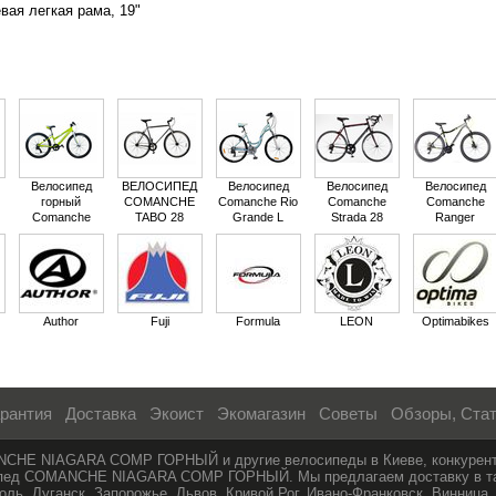
ая легкая рама, 19"
Велосипед
ВЕЛОСИПЕД
Велосипед
Велосипед
Велосипед
горный
COMANCHE
Comanche Rio
Comanche
Comanche
Comanche
TABO 28
Grande L
Strada 28
Ranger
Ontario
Magnum 29
ONTARIO L
DISC
Author
Fuji
Formula
LEON
Optimabikes
рантия
Доставка
Экоист
Экомагазин
Советы
Обзоры, Ста
ANCHE NIAGARA COMP ГОРНЫЙ и другие велосипеды в Киеве, конкурентн
ипед COMANCHE NIAGARA COMP ГОРНЫЙ. Мы предлагаем доставку в таки
ль, Луганск, Запорожье, Львов, Кривой Рог, Ивано-Франковск, Винница,