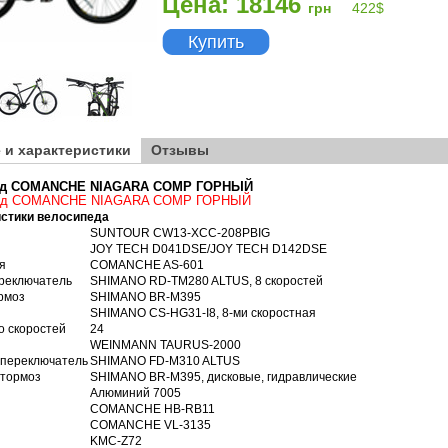
Цена: 18146
грн
422
$
Купить
 и характеристики
Отзывы
ед COMANCHE NIAGARA COMP ГОРНЫЙ
ед COMANCHE NIAGARA COMP ГОРНЫЙ
стики велосипеда
SUNTOUR CW13-XCC-208PBIG
JOY TECH D041DSE/JOY TECH D142DSE
я
COMANCHE AS-601
реключатель
SHIMANO RD-TM280 ALTUS, 8 скоростей
рмоз
SHIMANO BR-M395
SHIMANO CS-HG31-I8, 8-ми скоростная
о скоростей
24
WEINMANN TAURUS-2000
переключатель
SHIMANO FD-M310 ALTUS
тормоз
SHIMANO BR-M395, дисковые, гидравлические
Алюминий 7005
COMANCHE HB-RB11
COMANCHE VL-3135
KMC-Z72