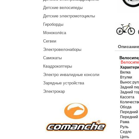
Детские велосипеды
Детские электромотоциклы
Гироборды
Моноколёса
Сегвеи
Описание
Электровелонаборы
Самокаты
Велосип
Велосип
Квадрокоптеры
Характери
Вилка
Электро инвалидные консоли
Втулки
Вынос рул
Зарядные устройства
Задний пе
Электрокар
Задний то
Кассета
Количеств
Обода
Передний 
Передний 
Рама
Руль
Седло
Цепь