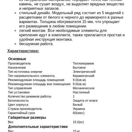
камень, не сушит воздух, не выделяет вредных вещество
и неприятных запахов.
стильный дизайн. Модельный ряд состоит из 5 моделей с
расцветками от белого и черного до мраморного в разных
вариантах. Толщина обогревателя 15 мм, что упрощает
его размещение в любом помещении.
легкий монтаж. Все необходимые элементы для
крепления идут в комплекте, также прилагается простая и
удобная инструкция монтажа.
бесшумная работа.
Характеристики:
Основные
Производитель
Теплокерамик
Назначение
Бытовое
Тип источника энергии
Электрический
Тип нагревательного элемента
Керамический
Рекомендуемая площадь помещения
9.0(кв.м)
Рекомендуемая площадь вне помещения
9.0(кв.м)
Тип управления
Механическое
Тип установки
Настенный
Количество режимов работы
1
Безопасность
Защита от влаги
Цвет корпуса
Белый
Страна производитель
Украина
Гарантийный срок
60(мес)
Габаритные размеры
Вес
15.0(кг)
Дополнительные характеристики
Вес:
15 кг