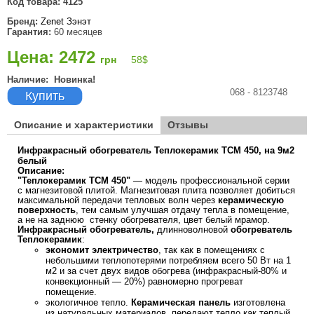
Код товара:
4125
Бренд:
Zenet Зэнэт
Гарантия:
60 месяцев
Цена: 2472
грн
58
$
Наличие:
Новинка!
068 - 8123748
Купить
Описание и характеристики
Отзывы
Инфракрасный обогреватель Теплокерамик ТСМ 450, на 9м2
белый
Описание:
"Теплокерамик ТСМ 450"
― модель профессиональной серии
с магнезитовой плитой. Магнезитовая плита позволяет добиться
максимальной передачи тепловых волн через
керамическую
поверхность
, тем самым улучшая отдачу тепла в помещение,
а не на заднюю стенку обогревателя, цвет белый мрамор.
Инфракрасный обогреватель,
длинноволновой
обогреватель
Теплокерамик
:
экономит электричество
, так как в помещениях с
небольшими теплопотерями потребляем всего 50 Вт на 1
м2 и за счет двух видов обогрева (инфракрасный-80% и
конвекционный ― 20%) равномерно прогреват
помещение.
экологичное тепло.
Керамическая панель
изготовлена
из натуральных материалов, передают тепло как теплый