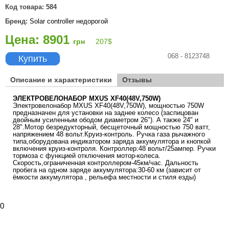
Код товара:
584
Бренд:
Solar controller недорогой
Цена: 8901
грн
207
$
068 - 8123748
Купить
Описание и характеристики
Отзывы
ЭЛЕКТРОВЕЛОНАБОР MXUS XF40(48V,750W)
Электровелонабор MXUS XF40(48V,750W), мощностью 750W
предназначен для установки на заднее колесо (заспицован
двойным усиленным ободом диаметром 26"). А также 24" и
28".Мотор безредукторный, бесщеточный мощностью 750 ватт,
напряжением 48 вольт.Круиз-контроль. Ручка газа рычажного
типа,оборудована индикатором заряда аккумулятора и кнопкой
включения круиз-контроля. Контроллер:48 вольт/25ампер. Ручки
тормоза с функцией отключения мотор-колеса.
Скорость,ограниченная контроллером-45км/час. Дальность
пробега на одном заряде аккумулятора:30-60 км (зависит от
ёмкости аккумулятора , рельефа местности и стиля езды)
0