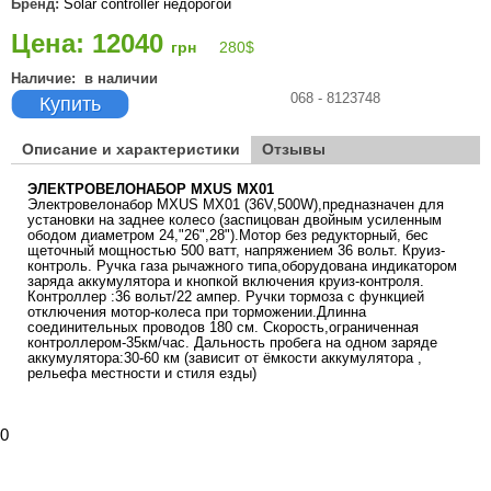
Бренд:
Solar controller недорогой
Цена: 12040
грн
280
$
Наличие:
в наличии
068 - 8123748
Купить
Описание и характеристики
Отзывы
ЭЛЕКТРОВЕЛОНАБОР MXUS MX01
Электровелонабор MXUS MX01 (36V,500W),предназначен для
установки на заднее колесо (заспицован двойным усиленным
ободом диаметром 24,"26",28").Мотор без редукторный, бес
щеточный мощностью 500 ватт, напряжением 36 вольт. Круиз-
контроль. Ручка газа рычажного типа,оборудована индикатором
заряда аккумулятора и кнопкой включения круиз-контроля.
Контроллер :36 вольт/22 ампер. Ручки тормоза с функцией
отключения мотор-колеса при торможении.Длинна
соединительных проводов 180 см. Скорость,ограниченная
контроллером-35км/час. Дальность пробега на одном заряде
аккумулятора:30-60 км (зависит от ёмкости аккумулятора ,
рельефа местности и стиля езды)
0