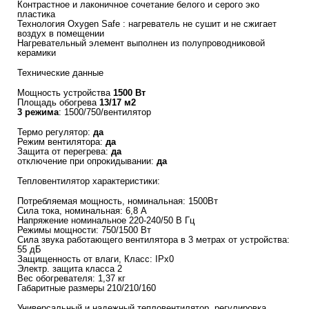
Контрастное и лаконичное сочетание белого и серого эко
пластика
Технология Oxygen Safe : нагреватель не сушит и не сжигает
воздух в помещении
Нагревательный элемент выполнен из полупроводниковой
керамики
Технические данные
Мощность устройства
1500 Вт
Площадь обогрева
13/17 м2
3 режима
: 1500/750/вентилятор
Термо регулятор:
да
Режим вентилятора:
да
Защита от перегрева:
да
отключение при опрокидывании:
да
Тепловентилятор характеристики:
Потребляемая мощность, номинальная: 1500Вт
Сила тока, номинальная: 6,8 A
Напряжение номинальное 220-240/50 В Гц
Режимы мощности: 750/1500 Вт
Сила звука работающего вентилятора в 3 метрах от устройства:
55 дБ
Защищенность от влаги, Класс: IPx0
Электр. защита класса 2
Вес обогревателя: 1,37 кг
Габаритные размеры 210/210/160
Универсальный и надежный тепловентилятор, регулировка