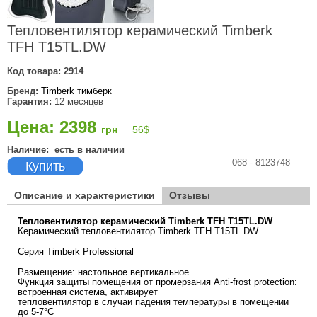
Тепловентилятор керамический Timberk
TFH T15TL.DW
Код товара:
2914
Бренд:
Timberk тимберк
Гарантия:
12 месяцев
Цена: 2398
грн
56
$
Наличие:
есть в наличии
068 - 8123748
Купить
Описание и характеристики
Отзывы
Тепловентилятор керамический Timberk TFH T15TL.DW
Керамический тепловентилятор Timberk TFH T15TL.DW
Серия Timberk Professional
Размещение: настольное вертикальное
Функция защиты помещения от промерзания Anti-frost protection:
встроенная система, активирует
тепловентилятор в случаи падения температуры в помещении
до 5-7°С