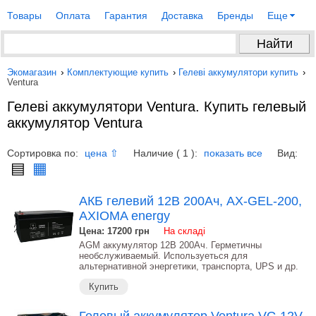
Товары
Оплата
Гарантия
Доставка
Бренды
Еще
Экомагазин
›
Комплектующие купить
›
Гелеві аккумулятори купить
›
Ventura
Гелеві аккумулятори Ventura. Купить гелевый
аккумулятор Ventura
Сортировка по:
Наличие ( 1 ):
Вид:
цена ⇧
показать все
▤
▦
АКБ гелевий 12В 200Ач, AX-GEL-200,
AXIOMA energy
Цена: 17200
грн
На складі
AGM аккумулятор 12В 200Ач. Герметичны
необслуживаемый. Используеться для
альтернативной энергетики, транспорта, UPS и др.
Купить